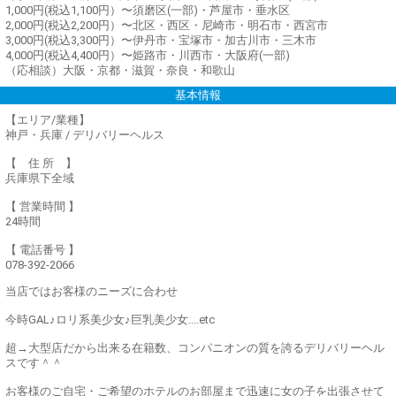
1,000円(税込1,100円）〜須磨区(一部)・芦屋市・垂水区
2,000円(税込2,200円）〜北区・西区・尼崎市・明石市・西宮市
3,000円(税込3,300円）〜伊丹市・宝塚市・加古川市・三木市
4,000円(税込4,400円）〜姫路市・川西市・大阪府(一部)
（応相談）大阪・京都・滋賀・奈良・和歌山
基本情報
【エリア/業種】
神戸・兵庫 / デリバリーヘルス
【 住 所 】
兵庫県下全域
【 営業時間 】
24時間
【 電話番号 】
078-392-2066
当店ではお客様のニーズに合わせ
今時GAL♪ロリ系美少女♪巨乳美少女....etc
超→大型店だから出来る在籍数、コンパニオンの質を誇るデリバリーヘル
スです＾＾
お客様のご自宅・ご希望のホテルのお部屋まで迅速に女の子を出張させて