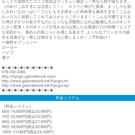
ルックス抜群のニコニコ笑顔はズッキュン確定っ！男なら秒で落ちます。
（のめりこみすぎには注意して！） スラリと伸びた肢体、まっしろな肌
にきれいなおっぱい！クビレも引き締まった肉体美も最高すぎる！こんな
ルックスに成長してくれてありがとうございます！！こんな可憐でまだま
だ伸びざかりの女の子なのにえっちな雰囲気になれば敏感な大人のオンナ
にダイ変身！そのギャップが見れるのは推したお客様だけの特権！ピュア
な笑顔から、責められ恥じらいを感じる姿まで…えっちなプリンセスの誕
生を見逃すな！推しは推せるうちに推しまくれ！ご予約急げ！
〜無料オプション〜
ローター
バイブ
電マ
◆◇◆◇◆◇◆◇◆◇◆◇◆◇◆◇◆
078-392-2066
http://hyogo.galsnetwork.com/
http://www.galsnetwork.net/hyogo/m/
http://www.galsnetwork.net/hyogo/sp/
◆◇◆◇◆◇◆◇◆◇◆◇◆◇◆◇◆
料金システム
［料金システム］
60分 19,000円(税込20,900円）
70分 22,000円(税込24,200円）
80分 25,000円(税込27,500円）
90分 28,000円(税込30,800円）
100分 31,000円(税込34,100円）