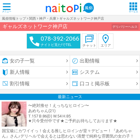
風俗情報トップ
関西
神戸・兵庫
ギャルズネットワーク神戸店
ギャルズネットワーク神戸店
デリバリーヘルス
078-392-2066
ナイトピ見た!でTEL
チャット
エリア
女の子一覧
出勤情報
新人情報
システム
割引情報
口コミ掲示板
最新ニュース
〜絶対推せ！えっちなヒロイン〜
あめちゃん(21)
T.157 B.86(D) W.54 H.85
★只今受付中です★ご予約お待ちしております★
国宝級にカワイイっ！会える推しヒロインが堂々デビュー！『あめちゃ
ん』さん♪デリヘルで会えるとは思わない清楚で純粋な雰囲気の女の子！