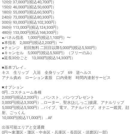
120分 37,000円(税込40,700円）
150分 46,000円(税込50,600円）
180分 55,000円(税込60,500円）
240分 73,000円(税込80,300円）
300分 93,000円(税込102,300円）
360分 113,000円(税込124,300円）
480分 153,000円(税込168,300円）
●パネル指名 1,000円(税込1,100円）〜
●本指名 2,000円(税込2,200円）〜
●チェンジ 初回無料 二回目以降5,000円(税込5,500円）
●キャンセル 5,000円(税込5,500円）（フリーのみ）
●延長30分ごと 13,000円(税込14,300円）
■基本プレイ…
キス 生リップ 入浴 全身リップ 69 逆ヘルス
アナル責め ローション素股 口内発射 時間内連射サービス
■オプション
0円…コスチューム各種
2,000円(税込2,200円）…パンスト、パンツプレゼント
3,000円(税込3,300円）…ローター、聖水(おしっこ)披露、アナルリップ
5,000円(税込5,500円）…バイブ、電マ、アナルバイブ、オナニー鑑賞、顔
射、ごっくん
10,000円(税込11,000円）…AF
出張可能エリアと交通費
0円〜東灘区・灘区・中央区・兵庫区・長田区・須磨区(一部)