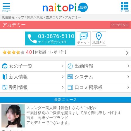
風俗情報トップ
関東
東京
吉原エリア
アカデミー
アカデミー
ソープランド
03-3876-5110
ナイトピ見た!でTEL
チャット
地図ナビ
4.0
[ 体験談・レポ:
1件
]
女の子一覧
出勤情報
新人情報
システム
割引情報
口コミ掲示板
最新ニュース
スレンダー美人姫【音色】さんのご紹介♪
平素は格別のご愛顧を賜りまして深く御礼申し上げます
吉原 高級ソープランド
アカデミーでございます。