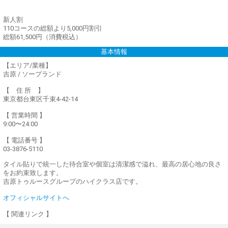
新人割
110コースの総額より5,000円割引
総額61,500円（消費税込）
基本情報
【エリア/業種】
吉原 / ソープランド
【 住 所 】
東京都台東区千束4-42-14
【 営業時間 】
9:00〜24:00
【 電話番号 】
03-3876-5110
タイル貼りで統一した待合室や個室は清潔感で溢れ、最高の居心地の良さ
をお約束致します。
吉原トゥルースグループのハイクラス店です。
オフィシャルサイトへ
【 関連リンク 】