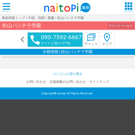
風俗情報トップ
中国・四国
愛媛
松山パンチラ学園
松山パンチラ学園
デリバリーヘルス
090-7592-6667
ナイトピ見た!でTEL
チャット
エリア
出勤情報 | 松山パンチラ学園
パソコンに切り替え
お問い合わせ
店舗掲載のお問い合わせ
サイトマップ
Copyright© naitopi All Rights Reserved.