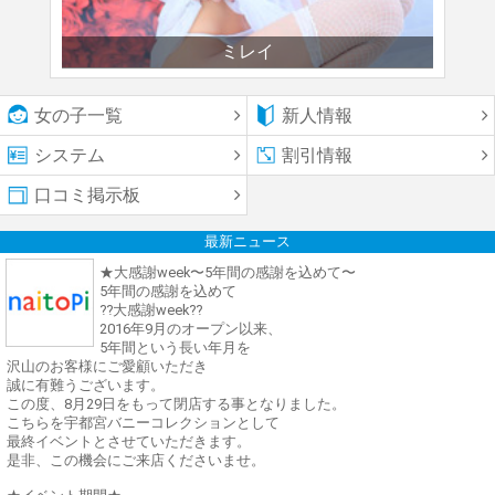
ミレイ
女の子一覧
新人情報
システム
割引情報
口コミ掲示板
最新ニュース
★大感謝week〜5年間の感謝を込めて〜
5年間の感謝を込めて
??大感謝week??
2016年9月のオープン以来、
5年間という長い年月を
沢山のお客様にご愛顧いただき
誠に有難うございます。
この度、8月29日をもって閉店する事となりました。
こちらを宇都宮バニーコレクションとして
最終イベントとさせていただきます。
是非、この機会にご来店くださいませ。