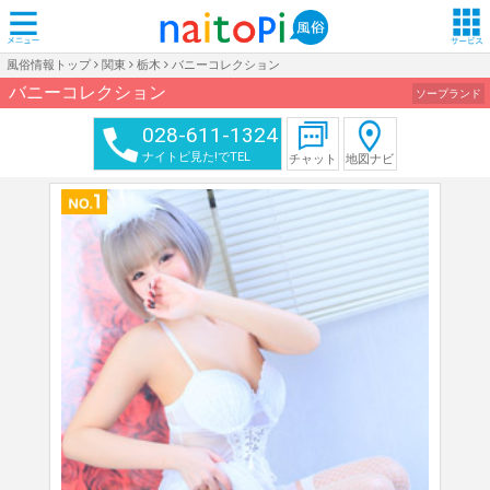
風俗情報トップ
関東
栃木
バニーコレクション
バニーコレクション
ソープランド
028-611-1324
ナイトピ見た!でTEL
チャット
地図ナビ