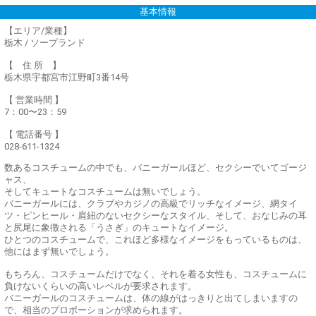
基本情報
【エリア/業種】
栃木 / ソープランド
【 住 所 】
栃木県宇都宮市江野町3番14号
【 営業時間 】
7：00〜23：59
【 電話番号 】
028-611-1324
数あるコスチュームの中でも、バニーガールほど、セクシーでいてゴージ
ャス、
そしてキュートなコスチュームは無いでしょう。
バニーガールには、クラブやカジノの高級でリッチなイメージ、網タイ
ツ・ピンヒール・肩紐のないセクシーなスタイル、そして、おなじみの耳
と尻尾に象徴される「うさぎ」のキュートなイメージ。
ひとつのコスチュームで、これほど多様なイメージをもっているものは、
他にはまず無いでしょう。
もちろん、コスチュームだけでなく、それを着る女性も、コスチュームに
負けないくらいの高いレベルが要求されます。
バニーガールのコスチュームは、体の線がはっきりと出てしまいますの
で、相当のプロポーションが求められます。